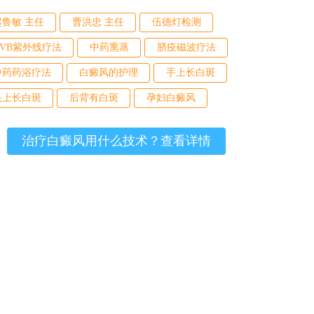
赵鲁敏 主任
曹洪忠 主任
伍德灯检测
UVB紫外线疗法
中药熏蒸
脐疫磁波疗法
中药药浴疗法
白癜风的护理
手上长白斑
头上长白斑
后背有白斑
孕妇白癜风
治疗白癜风用什么技术？查看详情