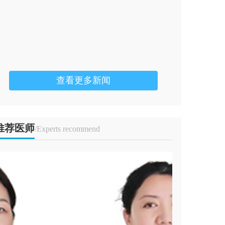
喜迎中秋
等来双节， 
奈，相信很多
查看更多新闻
推荐医师
/Experts recommend