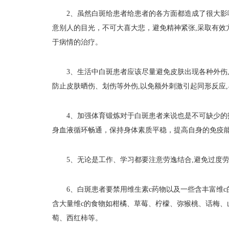
2、虽然白斑给患者给患者的各方面都造成了很大影响
意别人的目光，不可大喜大悲，避免精神紧张,采取有效
于病情的治疗。
3、生活中白斑患者应该尽量避免皮肤出现各种外伤,
防止皮肤晒伤、划伤等外伤,以免额外刺激引起同形反应
4、加强体育锻炼对于白斑患者来说也是不可缺少的护
身血液循环畅通，保持身体素质平稳，提高自身的免疫
5、无论是工作、学习都要注意劳逸结合,避免过度劳
6、白斑患者要禁用维生素c药物以及一些含丰富维c的
含大量维c的食物如柑橘、草莓、柠檬、弥猴桃、话梅、
萄、西红柿等。