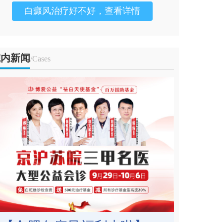
白癜风治疗好不好，查看详情
院内新闻
/Cases
就在这周！白斑免费普查！张虹亚、吴跃申教授在合肥华研白癜风医院会诊！
月20-22日 安徽省中医院 张虹亚教授、 复旦大学附
院知名皮肤病专家 吴跃申教授， 联合合肥华研白
 刘斌……
[详情]