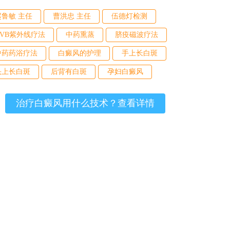
赵鲁敏 主任
曹洪忠 主任
伍德灯检测
UVB紫外线疗法
中药熏蒸
脐疫磁波疗法
中药药浴疗法
白癜风的护理
手上长白斑
头上长白斑
后背有白斑
孕妇白癜风
治疗白癜风用什么技术？查看详情