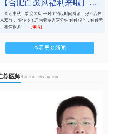
喜迎中秋，欢度
等来双节， 辗转多
奈，相信很多……
[
查看更多新闻
推荐医师
/Experts recommend