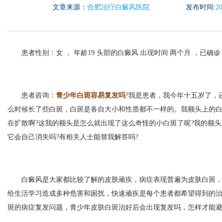
文章来源：
合肥治疗白癜风医院
发布时间:
20
患者性别：女 ， 年龄19 头部的白癜风 出现时间 两个月 ，已确诊
患者咨询：
青少年白斑容易复发吗
?我是患者，我今年十五岁了，
么时候长了些白斑，白斑是各自大小和性质都不一样的。我额头上的
在扩散啊?这我的额头是怎么就出现了这么奇怪的小白斑了呢?我的额头
它会自己消失吗?有相关人士能替我解答吗?
白癜风是大家都比较了解的皮肤顽疾，病症表现普遍为皮肤白斑，
给生活学习造成多种危害和困扰，快速顽疾是每个患者都希望得到的
斑的病症复发问题，青少年皮肤白斑治好后会出现复发吗，怎样才能